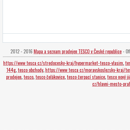
2012 - 2016
Mapa a seznam prodejen TESCO v České republice
- Of
https://www tesca cz/stredocesky-kraj/hypermarket-tesco-vlasim
,
te
144g
,
tesco obchody
,
https://www tesca cz/moravskoslezsky-kraj/t
prodejen
,
tesco
,
tesco čelákovice
,
tesco čerpací stanice
,
tesco nový ji
cz/hlavni-mesto-pra