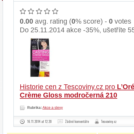
0.00
avg. rating (
0
% score) -
0
votes
Do 25.11.2014 akce -35%, ušetříte 5
Historie cen z Tescoviny.cz pro
L’Oré
Crème Gloss modročerná 210
Rubrika:
Akce a slevy
16.11.2014 at 12.20
Žádné komentáře
Tescoviny.cz