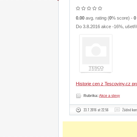
0.00
avg. rating (
0
% score) -
0
Do 3.8.2016 akce -16%, ušetří
Historie cen z Tescoviny.cz p
Rubrika:
Akce a slevy
23.7.2016 at 22.56
Žádné kom