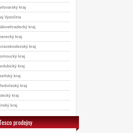
STR8 DEO ORIGINAL 200 ml
rlovarský kraj
aj Vysočina
STR8 DEO ADVENTURE
álovehradecký kraj
200ml
berecký kraj
BERNARD IPA 0.5l
ravskoslezský kraj
omoucký kraj
Rummo Fusilli semolinové
rdubický kraj
těstoviny 500g
zeňský kraj
Rummo Spaghetti semolinové
ředočeský kraj
těstoviny 500g
tecký kraj
Rummo Penne Rigate
ínský kraj
semolinové těstoviny 500g
Tesco prodejny
Ponti Balzamikové glazé 250g