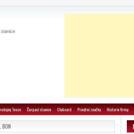
 stanice
rodejny Tesco
Čerpací stanice
Clubcard
Privátní značky
Historie firmy
0
. BON