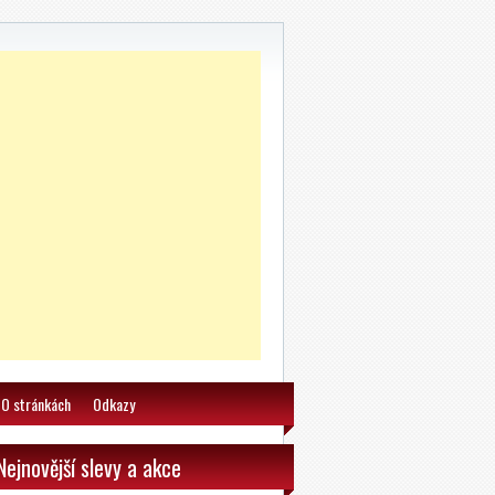
AD PURE GAME ROLL ON
50ml
DVD Barbie: Odvážná
princezna
PRO-F AS BALZAM SENS.
100ml
Sony Stereofonní sluchátka
MDR-EX15LP bílá
O stránkách
Odkazy
SLUCHATKA PHILIPS SHE3705BK
0
Nejnovější slevy a akce
Philips Vibes My Jam sluchátka do