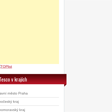
Sony Stereofonní sluchátka
MDR-EX15LP růžová
Sony Stereofonní sluchátka
MDR-EX15LP modrá
Sony Stereofonní sluchátka
MDR-EX15LP černá
Cook Silikonové formy 12 ks
ORION STUDENTSKÁ PEČEŤ
Rebelská limitovaná edice
mléčná čokoláda 180g
Tesco v krajích
ORION STUDENTSKÁ PEČEŤ
Rebelská limitovaná edice
hořká čokoláda 180g
avní město Praha
ORION STUDENTSKÁ PEČEŤ
hočeský kraj
mléčná hruška 180g
homoravský kraj