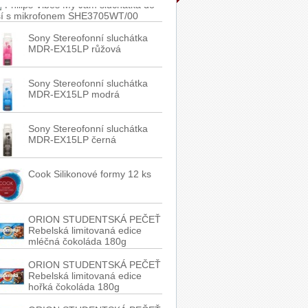
ší s mikrofonem SHE3705WT/00
Sony Stereofonní sluchátka
MDR-EX15LP růžová
Sony Stereofonní sluchátka
MDR-EX15LP modrá
Sony Stereofonní sluchátka
MDR-EX15LP černá
Cook Silikonové formy 12 ks
ORION STUDENTSKÁ PEČEŤ
Rebelská limitovaná edice
mléčná čokoláda 180g
ORION STUDENTSKÁ PEČEŤ
Rebelská limitovaná edice
hořká čokoláda 180g
ORION STUDENTSKÁ PEČEŤ
mléčná hruška 180g