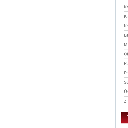
Ka
Kr
Kr
Li
Mo
Ol
Pa
Pl
St
Ús
Zl