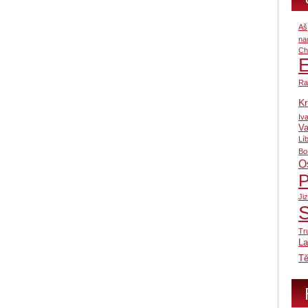
Aš
na
Ch
Ra
Kr
Iv
Va
Lí
Bo
O
P
Ji
Tr
L
Tě