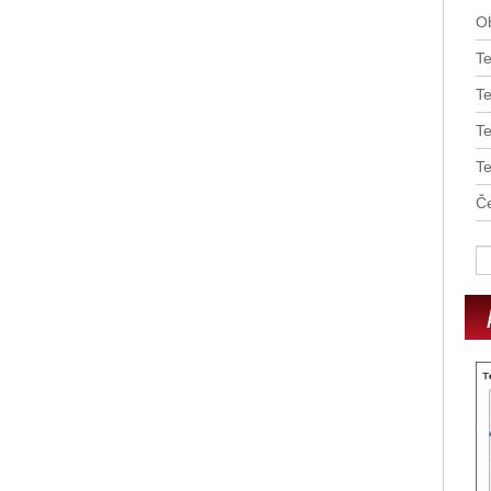
O
T
Te
T
T
Če