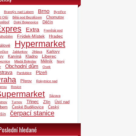
Brno
Brandýs nad Labem
Bystřice
Chomutov
d Olší
Bělá pod Bezdězem
Děčín
otěboř
Dolní Bojanovice
Expres
Extra
Frenštát pod
Frýdek-Místek
Hradec
dhoštěm
Hypermarket
álové
Karlovy
ančice
Jablunkov
Jihlava
Liberec
ry
Karviná
Kladno
Mělník
beznice
Mladá Boleslav
Nový
Obchodní dům
r
Osek
strava
Plzeň
Pardubice
raha
Přerov
Rokytnice nad
zerou
Rosice
Supermarket
Sázava
Třinec
Zlín
Ústí nad
utnov
Turnov
abem
České Budějovice
Český
čerpací stanice
šín
Poslední hledané