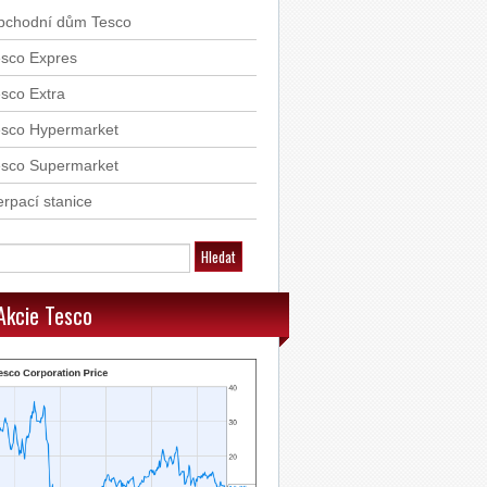
bchodní dům Tesco
esco Expres
sco Extra
esco Hypermarket
esco Supermarket
rpací stanice
Akcie Tesco