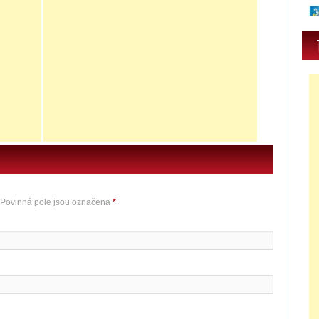
 Povinná pole jsou označena
*
0
u