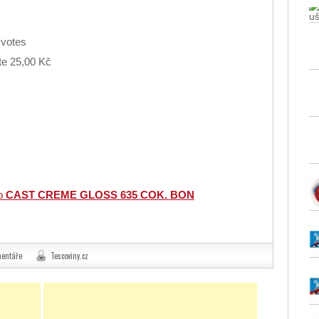
u
votes
te 25,00 Kč
ro
CAST CREME GLOSS 635 COK. BON
entáře
Tescoviny.cz