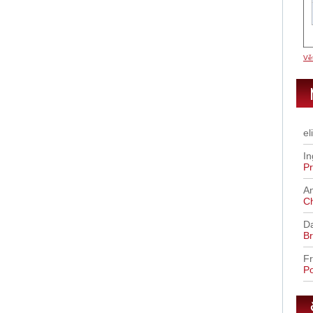
Vět
el
In
Pr
A
C
D
Br
Fr
Po