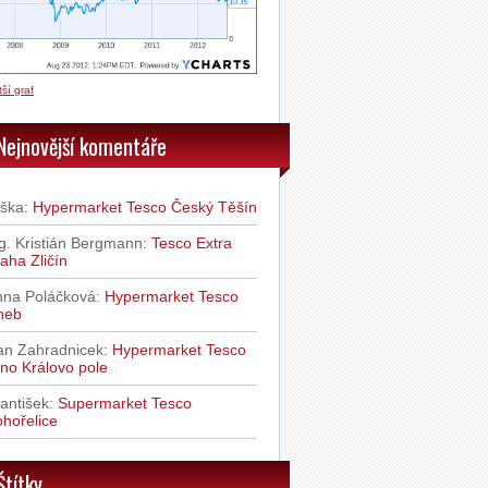
ší graf
Nejnovější komentáře
iška
:
Hypermarket Tesco Český Těšín
g. Kristián Bergmann
:
Tesco Extra
aha Zličín
nna Poláčková
:
Hypermarket Tesco
heb
an Zahradnicek
:
Hypermarket Tesco
no Královo pole
antišek
:
Supermarket Tesco
hořelice
Štítky