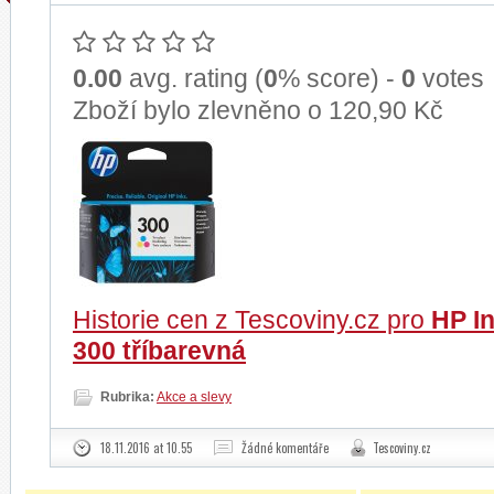
0.00
avg. rating (
0
% score) -
0
votes
Zboží bylo zlevněno o 120,90 Kč
Historie cen z Tescoviny.cz pro
HP I
300 tříbarevná
Rubrika:
Akce a slevy
18.11.2016 at 10.55
Žádné komentáře
Tescoviny.cz