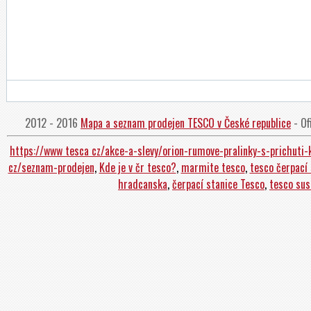
2012 - 2016
Mapa a seznam prodejen TESCO v České republice
- Of
https://www tesca cz/akce-a-slevy/orion-rumove-pralinky-s-prichuti
cz/seznam-prodejen
,
Kde je v čr tesco?
,
marmite tesco
,
tesco čerpací 
hradcanska
,
čerpací stanice Tesco
,
tesco sus