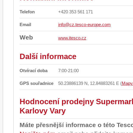
Telefon
+420 353 561 171
Email
info@cz.tesco-europe.com
Web
www.itesco.cz
Další informace
Otvírací doba
7:00-21:00
GPS souřadnice
50.23886139 N, 12.84883261 E (
Mapy
Hodnocení prodejny Supermar
Karlovy Vary
Máte přesnější informace o této Tesc