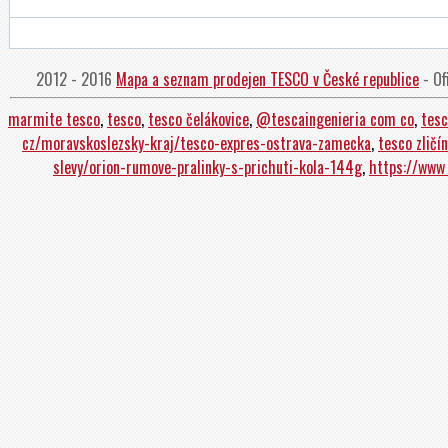
2012 - 2016
Mapa a seznam prodejen TESCO v České republice
- Of
marmite tesco
,
tesco
,
tesco čelákovice
,
@tescaingenieria com co
,
tesc
cz/moravskoslezsky-kraj/tesco-expres-ostrava-zamecka
,
tesco zličín
slevy/orion-rumove-pralinky-s-prichuti-kola-144g
,
https://www