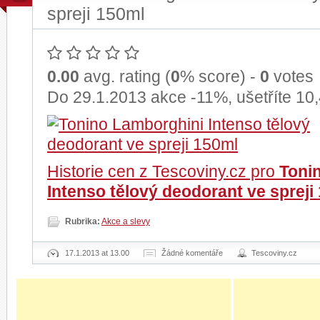
spreji 150ml
0.00
avg. rating (
0
% score) -
0
votes
Do 29.1.2013 akce -11%, ušetříte 10
Historie cen z Tescoviny.cz pro
Toni
Intenso tělový deodorant ve spreji
Rubrika:
Akce a slevy
17.1.2013 at 13.00
Žádné komentáře
Tescoviny.cz