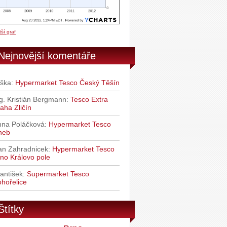
ší graf
Nejnovější komentáře
iška
:
Hypermarket Tesco Český Těšín
g. Kristián Bergmann
:
Tesco Extra
aha Zličín
nna Poláčková
:
Hypermarket Tesco
heb
an Zahradnicek
:
Hypermarket Tesco
no Královo pole
antišek
:
Supermarket Tesco
hořelice
Štítky