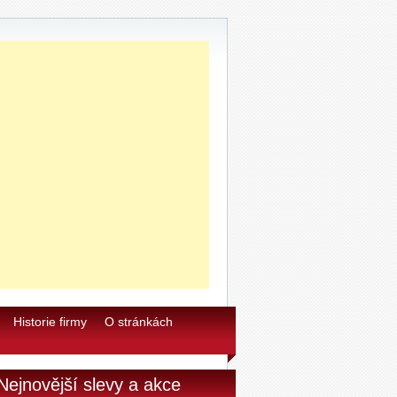
X15LP bílá
SLUCHATKA PHILIPS SHE3705BK
0
Philips Vibes My Jam sluchátka do
ší s mikrofonem SHE3705WT/00
Sony Stereofonní sluchátka MDR-
X15LP růžová
Sony Stereofonní sluchátka MDR-
X15LP modrá
Sony Stereofonní sluchátka MDR-
X15LP černá
Cook Silikonové formy 12 ks
ORION STUDENTSKÁ PEČEŤ
belská limitovaná edice mléčná
okoláda 180g
Historie firmy
O stránkách
ORION STUDENTSKÁ PEČEŤ
belská limitovaná edice hořká
okoláda 180g
Nejnovější slevy a akce
ORION STUDENTSKÁ PEČEŤ