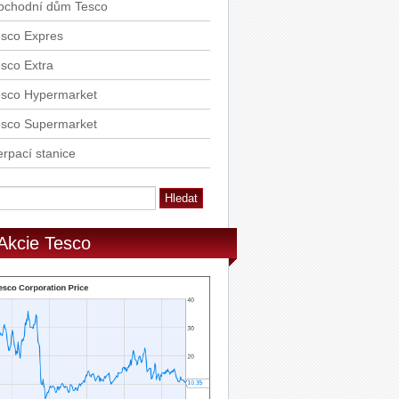
bchodní dům Tesco
esco Expres
sco Extra
esco Hypermarket
esco Supermarket
rpací stanice
Akcie Tesco