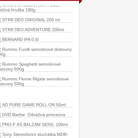
léčná hruška 180g
STR8 DEO ORIGINAL 200 ml
STR8 DEO ADVENTURE 200ml
BERNARD IPA 0.5l
Rummo Fusilli semolinové těstoviny
00g
Rummo Spaghetti semolinové
stoviny 500g
Rummo Penne Rigate semolinové
stoviny 500g
Ponti Balzamikové glazé 250g
AD PURE GAME ROLL ON 50ml
DVD Barbie: Odvážná princezna
PRO-F AS BALZAM SENS. 100ml
Sony Stereofonní sluchátka MDR-
X15LP bílá