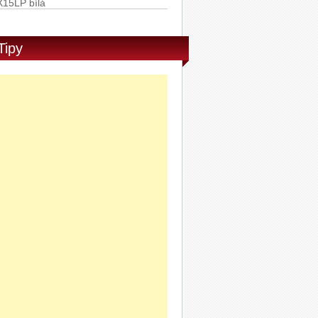
SLUCHATKA PHILIPS SHE3705BK
0
Philips Vibes My Jam sluchátka do
Tipy
ší s mikrofonem SHE3705WT/00
Sony Stereofonní sluchátka MDR-
X15LP růžová
Sony Stereofonní sluchátka MDR-
X15LP modrá
Sony Stereofonní sluchátka MDR-
X15LP černá
Cook Silikonové formy 12 ks
ORION STUDENTSKÁ PEČEŤ
belská limitovaná edice mléčná
okoláda 180g
ORION STUDENTSKÁ PEČEŤ
belská limitovaná edice hořká
okoláda 180g
ORION STUDENTSKÁ PEČEŤ
léčná hruška 180g