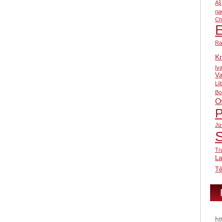
Aš
na
Ch
Ra
Kr
Iv
Va
Lí
Bo
O
P
Ji
Tr
L
Tě
ht