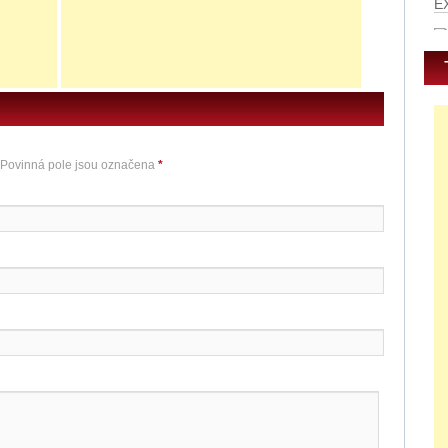
0
u
E
 Povinná pole jsou označena
*
E
E
Re
č
Re
č
m