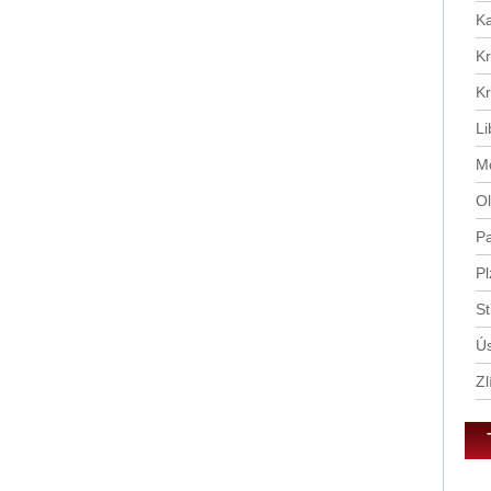
Ka
Kr
Kr
Li
Mo
Ol
Pa
Pl
St
Ús
Zl