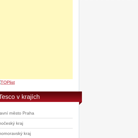
STR8 DEO ORIGINAL 200 ml
STR8 DEO ADVENTURE 200ml
BERNARD IPA 0.5l
Rummo Fusilli semolinové těstoviny
00g
Rummo Spaghetti semolinové
stoviny 500g
Rummo Penne Rigate semolinové
stoviny 500g
Ponti Balzamikové glazé 250g
Tesco v krajích
avní město Praha
hočeský kraj
homoravský kraj