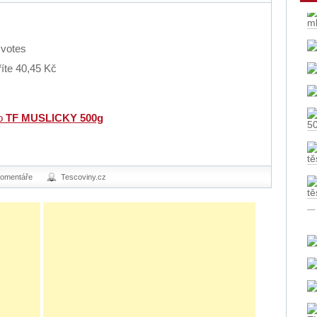
m
votes
íte 40,45 Kč
5
ro
TF MUSLICKY 500g
tě
komentáře
Tescoviny.cz
tě
E