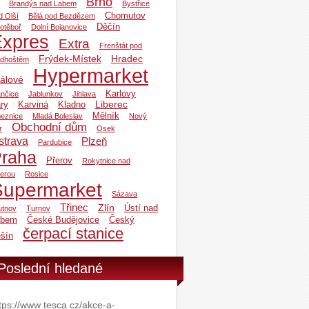
Brno
Brandýs nad Labem
Bystřice
Chomutov
d Olší
Bělá pod Bezdězem
Děčín
otěboř
Dolní Bojanovice
Expres
Extra
Frenštát pod
Frýdek-Místek
Hradec
dhoštěm
Hypermarket
álové
Karlovy
ančice
Jablunkov
Jihlava
Liberec
ry
Karviná
Kladno
Mělník
beznice
Mladá Boleslav
Nový
Obchodní dům
r
Osek
strava
Plzeň
Pardubice
raha
Přerov
Rokytnice nad
zerou
Rosice
Supermarket
Sázava
Třinec
Zlín
Ústí nad
utnov
Turnov
abem
České Budějovice
Český
čerpací stanice
šín
Poslední hledané
tps://www tesca cz/akce-a-