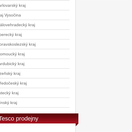
rlovarský kraj
aj Vysočina
álovehradecký kraj
berecký kraj
ravskoslezský kraj
omoucký kraj
rdubický kraj
zeňský kraj
ředočeský kraj
tecký kraj
ínský kraj
Tesco prodejny