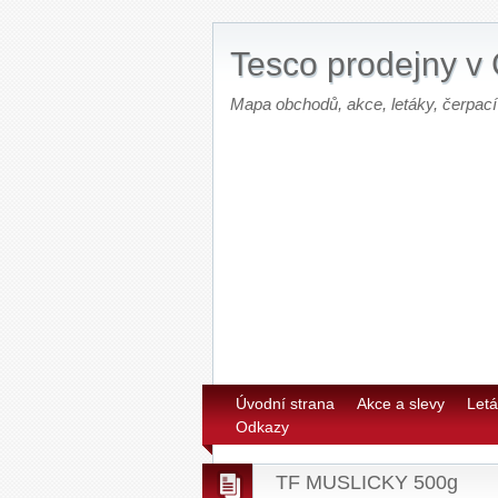
Tesco prodejny v
Mapa obchodů, akce, letáky, čerpací
Úvodní strana
Akce a slevy
Letá
Odkazy
TF MUSLICKY 500g