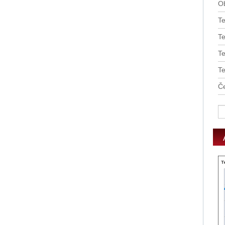
O
T
Te
T
T
Če