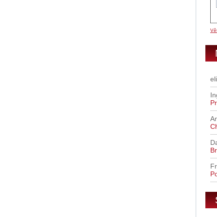
Vět
el
In
Pr
A
C
D
Br
Fr
Po