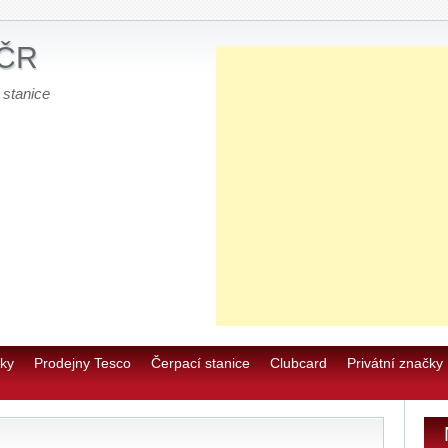
E
 ČR
0
 stanice
u
E
E
E
Re
č
ky
Prodejny Tesco
Čerpací stanice
Clubcard
Privátní značky
Re
č