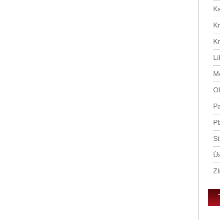
tě
Ka
Kr
Kr
Li
Mo
Ol
Pa
Pl
St
Ús
Zl