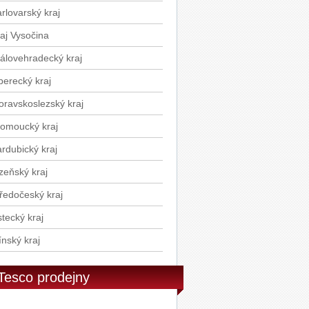
stoviny 500g
rlovarský kraj
Ponti Balzamikové glazé 250g
aj Vysočina
álovehradecký kraj
berecký kraj
ravskoslezský kraj
omoucký kraj
rdubický kraj
zeňský kraj
ředočeský kraj
tecký kraj
ínský kraj
Tesco prodejny