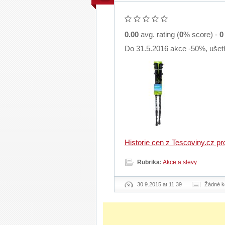
0.00
avg. rating (
0
% score) -
0
Do 31.5.2016 akce -50%, ušetř
Historie cen z Tescoviny.cz p
Rubrika:
Akce a slevy
30.9.2015 at 11.39
Žádné k