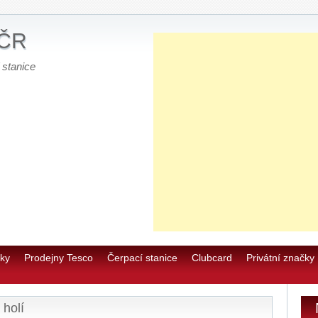
 ČR
 stanice
E
0
u
ky
Prodejny Tesco
Čerpací stanice
Clubcard
Privátní značky
E
 holí
E