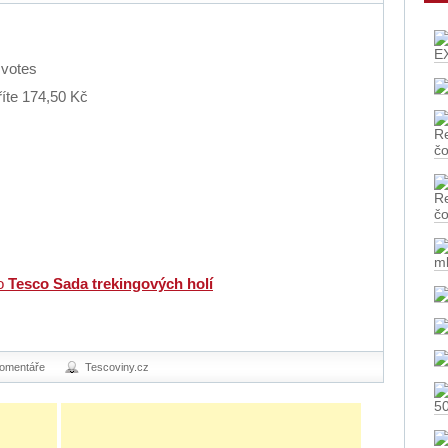
E
votes
íte 174,50 Kč
Re
č
Re
č
m
ro
Tesco Sada trekingových holí
omentáře
Tescoviny.cz
5
tě