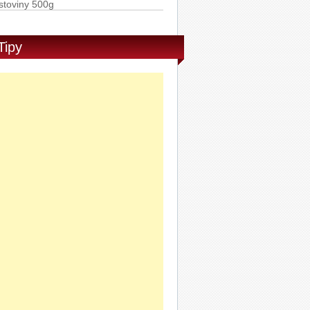
Rummo Penne Rigate semolinové
stoviny 500g
Tipy
Ponti Balzamikové glazé 250g
AD PURE GAME ROLL ON 50ml
DVD Barbie: Odvážná princezna
PRO-F AS BALZAM SENS. 100ml
Sony Stereofonní sluchátka MDR-
X15LP bílá
SLUCHATKA PHILIPS SHE3705BK
0
Philips Vibes My Jam sluchátka do
ší s mikrofonem SHE3705WT/00
Sony Stereofonní sluchátka MDR-
X15LP růžová
Sony Stereofonní sluchátka MDR-
X15LP modrá
Sony Stereofonní sluchátka MDR-