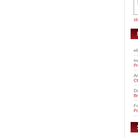
Vět
el
In
Pr
A
C
D
Br
Fr
Po