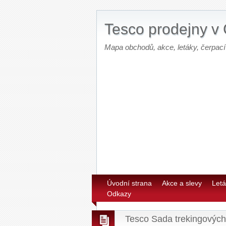
Tesco prodejny v
Mapa obchodů, akce, letáky, čerpací
Úvodní strana
Akce a slevy
Letá
Odkazy
Tesco Sada trekingových