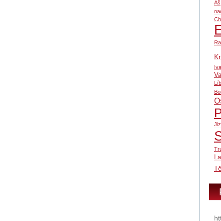
Aš
na
Ch
Ra
Kr
Iv
Va
Lí
Bo
O
P
Ji
Tr
L
Tě
ht