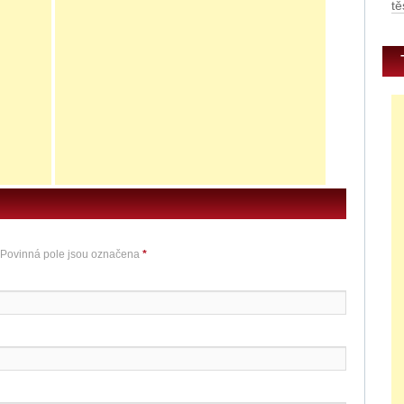
tě
E
0
 Povinná pole jsou označena
*
u
E
E