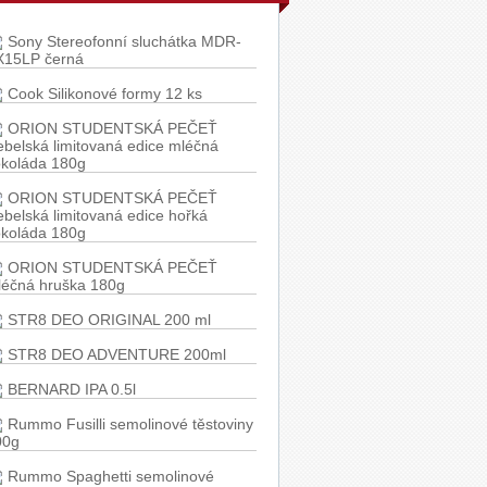
Sony Stereofonní sluchátka MDR-
X15LP černá
Cook Silikonové formy 12 ks
ORION STUDENTSKÁ PEČEŤ
belská limitovaná edice mléčná
okoláda 180g
ORION STUDENTSKÁ PEČEŤ
belská limitovaná edice hořká
okoláda 180g
ORION STUDENTSKÁ PEČEŤ
léčná hruška 180g
STR8 DEO ORIGINAL 200 ml
STR8 DEO ADVENTURE 200ml
BERNARD IPA 0.5l
Rummo Fusilli semolinové těstoviny
00g
Rummo Spaghetti semolinové
stoviny 500g