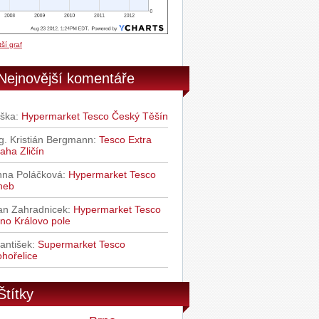
ší graf
Nejnovější komentáře
iška
:
Hypermarket Tesco Český Těšín
g. Kristián Bergmann
:
Tesco Extra
aha Zličín
nna Poláčková
:
Hypermarket Tesco
heb
an Zahradnicek
:
Hypermarket Tesco
no Královo pole
antišek
:
Supermarket Tesco
hořelice
Štítky