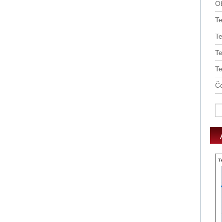
O
T
Te
T
T
Če