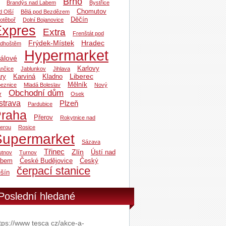
Brno
Brandýs nad Labem
Bystřice
Chomutov
d Olší
Bělá pod Bezdězem
Děčín
otěboř
Dolní Bojanovice
Expres
Extra
Frenštát pod
Frýdek-Místek
Hradec
dhoštěm
Hypermarket
álové
Karlovy
ančice
Jablunkov
Jihlava
Liberec
ry
Karviná
Kladno
Mělník
beznice
Mladá Boleslav
Nový
Obchodní dům
r
Osek
strava
Plzeň
Pardubice
raha
Přerov
Rokytnice nad
zerou
Rosice
Supermarket
Sázava
Třinec
Zlín
Ústí nad
utnov
Turnov
abem
České Budějovice
Český
čerpací stanice
šín
Poslední hledané
tps://www tesca cz/akce-a-