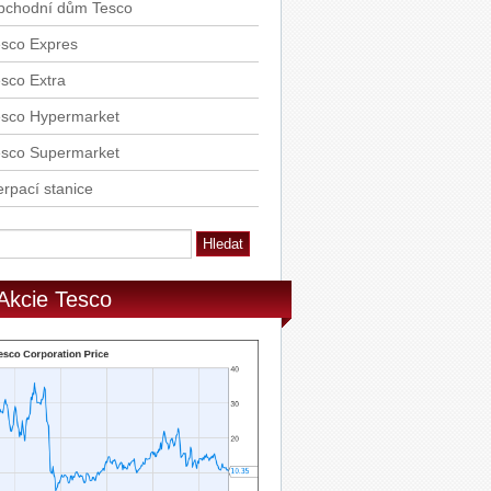
bchodní dům Tesco
esco Expres
sco Extra
esco Hypermarket
esco Supermarket
rpací stanice
Akcie Tesco