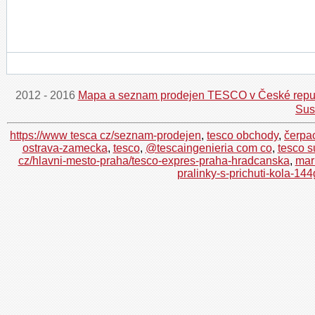
2012 - 2016
Mapa a seznam prodejen TESCO v České repu
Sus
https://www tesca cz/seznam-prodejen
,
tesco obchody
,
čerpac
ostrava-zamecka
,
tesco
,
@tescaingenieria com co
,
tesco s
cz/hlavni-mesto-praha/tesco-expres-praha-hradcanska
,
mar
pralinky-s-prichuti-kola-144