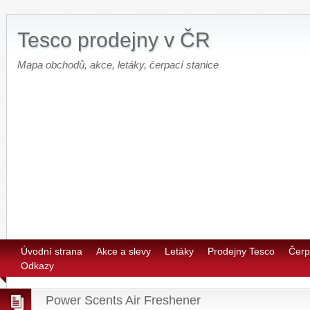
Tesco prodejny v ČR
Mapa obchodů, akce, letáky, čerpací stanice
Úvodní strana
Akce a slevy
Letáky
Prodejny Tesco
Čerp
Odkazy
Power Scents Air Freshener