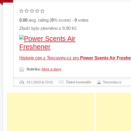
0.00
avg. rating (
0
% score) -
0
votes
Zboží bylo zlevněno o 9,90 Kč
Historie cen z Tescoviny.cz pro
Power Scents Air Freshe
Rubrika:
Akce a slevy
23.1.2013 at 13.01
Žádné komentáře
Tescoviny.cz