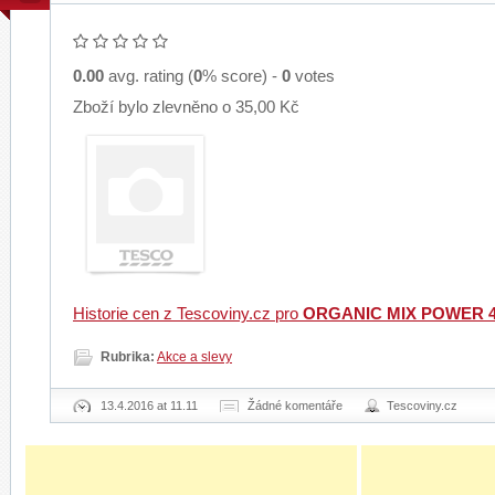
0.00
avg. rating (
0
% score) -
0
votes
Zboží bylo zlevněno o 35,00 Kč
Historie cen z Tescoviny.cz pro
ORGANIC MIX POWER 
Rubrika:
Akce a slevy
13.4.2016 at 11.11
Žádné komentáře
Tescoviny.cz