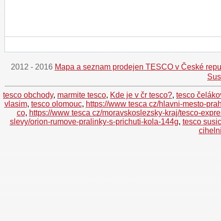
2012 - 2016
Mapa a seznam prodejen TESCO v České repu
Sus
tesco obchody
,
marmite tesco
,
Kde je v čr tesco?
,
tesco čeláko
vlasim
,
tesco olomouc
,
https://www tesca cz/hlavni-mesto-pr
co
,
https://www tesca cz/moravskoslezsky-kraj/tesco-expr
slevy/orion-rumove-pralinky-s-prichuti-kola-144g
,
tesco susi
ciheln