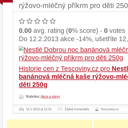
rýžovo-mléčný příkrm pro děti 25
0.00
avg. rating (
0
% score) -
0
votes
Do 12.2.2013 akce -14%, ušetříte 12
Historie cen z Tescoviny.cz pro
Nest
banánová mléčná kaše rýžovo-mlé
děti 250g
Rubrika:
Akce a slevy
14.1.2013 at 12.51
Žádné komentáře
Tescoviny.cz