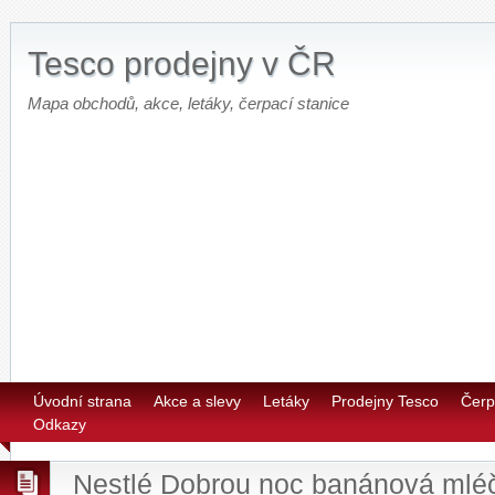
Tesco prodejny v ČR
Mapa obchodů, akce, letáky, čerpací stanice
Úvodní strana
Akce a slevy
Letáky
Prodejny Tesco
Čerp
Odkazy
Nestlé Dobrou noc banánová mlé