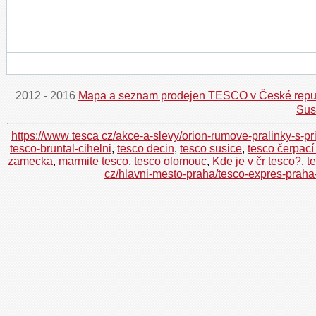
2012 - 2016
Mapa a seznam prodejen TESCO v České repu
Sus
https://www tesca cz/akce-a-slevy/orion-rumove-pralinky-s-pr
tesco-bruntal-cihelni
,
tesco decin
,
tesco susice
,
tesco čerpací
zamecka
,
marmite tesco
,
tesco olomouc
,
Kde je v čr tesco?
,
t
cz/hlavni-mesto-praha/tesco-expres-prah