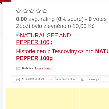
0.00
avg. rating (
0
% score) -
0
votes
Zboží bylo zlevněno o 10,00 Kč
Historie cen z Tescoviny.cz pro
NAT
PEPPER 100g
Rubrika:
Akce a slevy
25.4.2013 at 11.29
Žádné komentáře
Tescoviny.cz