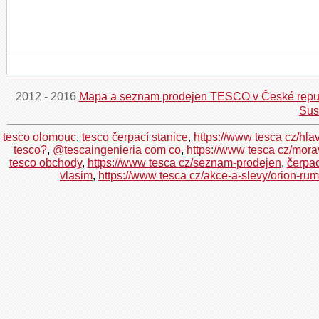
2012 - 2016
Mapa a seznam prodejen TESCO v České repu
Sus
tesco olomouc
,
tesco čerpací stanice
,
https://www tesca cz/hl
tesco?
,
@tescaingenieria com co
,
https://www tesca cz/mora
tesco obchody
,
https://www tesca cz/seznam-prodejen
,
čerpac
vlasim
,
https://www tesca cz/akce-a-slevy/orion-rum