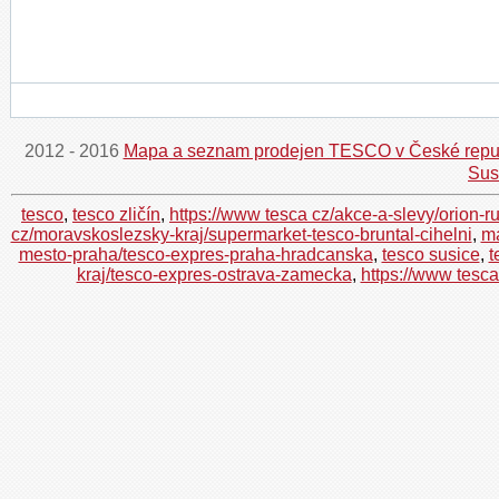
2012 - 2016
Mapa a seznam prodejen TESCO v České repu
Sus
tesco
,
tesco zličín
,
https://www tesca cz/akce-a-slevy/orion-r
cz/moravskoslezsky-kraj/supermarket-tesco-bruntal-cihelni
,
ma
mesto-praha/tesco-expres-praha-hradcanska
,
tesco susice
,
t
kraj/tesco-expres-ostrava-zamecka
,
https://www tesc