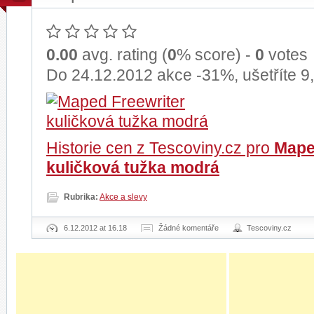
0.00
avg. rating (
0
% score) -
0
votes
Do 24.12.2012 akce -31%, ušetříte 9
Historie cen z Tescoviny.cz pro
Mape
kuličková tužka modrá
Rubrika:
Akce a slevy
6.12.2012 at 16.18
Žádné komentáře
Tescoviny.cz