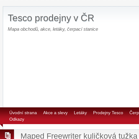
Tesco prodejny v ČR
Mapa obchodů, akce, letáky, čerpací stanice
Úvodní strana
Akce a slevy
Letáky
Prodejny Tesco
Čerp
Odkazy
Maped Freewriter kuličková tužk