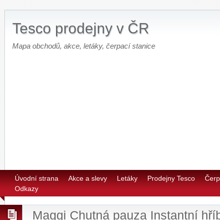
Tesco prodejny v ČR
Mapa obchodů, akce, letáky, čerpací stanice
Úvodní strana
Akce a slevy
Letáky
Prodejny Tesco
Čerp
Odkazy
Maggi Chutná pauza Instantní hří