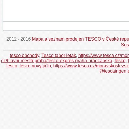
2012 - 2016
Mapa a seznam prodejen TESCO v České repu
Sus
tesco obchody
,
Tesco tabor letak
,
https://www tesca cz/mor
cz/hlavni-mesto-praha/tesco-expres-praha-hradcanska
,
tesco
,
tesco
,
tesco nový jičín
,
https://www tesca cz/moravskoslezsk
@tescaingenie