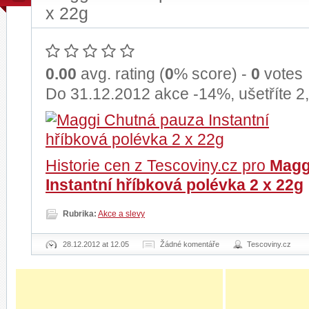
x 22g
0.00
avg. rating (
0
% score) -
0
votes
Do 31.12.2012 akce -14%, ušetříte 2
Historie cen z Tescoviny.cz pro
Magg
Instantní hříbková polévka 2 x 22g
Rubrika:
Akce a slevy
28.12.2012 at 12.05
Žádné komentáře
Tescoviny.cz