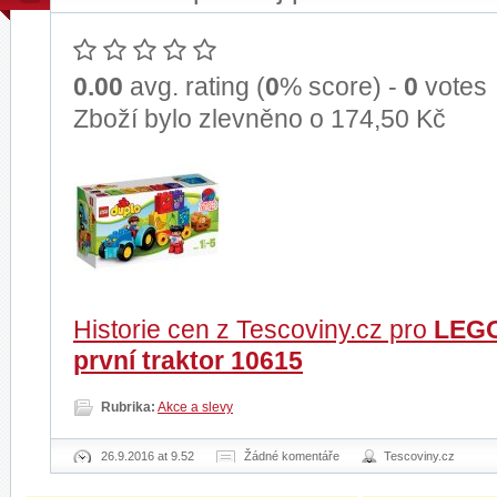
0.00
avg. rating (
0
% score) -
0
votes
Zboží bylo zlevněno o 174,50 Kč
Historie cen z Tescoviny.cz pro
LEGO
první traktor 10615
Rubrika:
Akce a slevy
26.9.2016 at 9.52
Žádné komentáře
Tescoviny.cz