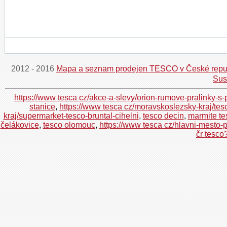
2012 - 2016
Mapa a seznam prodejen TESCO v České repu
Sus
https://www tesca cz/akce-a-slevy/orion-rumove-pralinky-s-
stanice
,
https://www tesca cz/moravskoslezsky-kraj/te
kraj/supermarket-tesco-bruntal-cihelni
,
tesco decin
,
marmite te
čelákovice
,
tesco olomouc
,
https://www tesca cz/hlavni-mesto
čr tesco