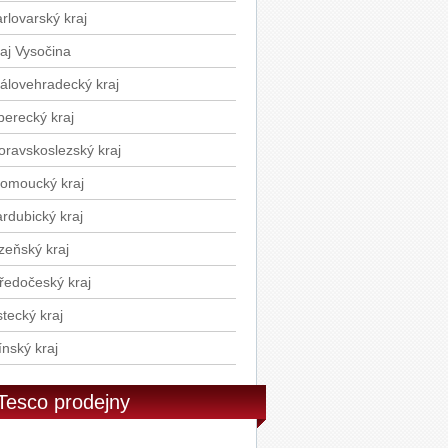
stoviny 500g
rlovarský kraj
Ponti Balzamikové glazé 250g
aj Vysočina
álovehradecký kraj
berecký kraj
ravskoslezský kraj
omoucký kraj
rdubický kraj
zeňský kraj
ředočeský kraj
tecký kraj
ínský kraj
Tesco prodejny