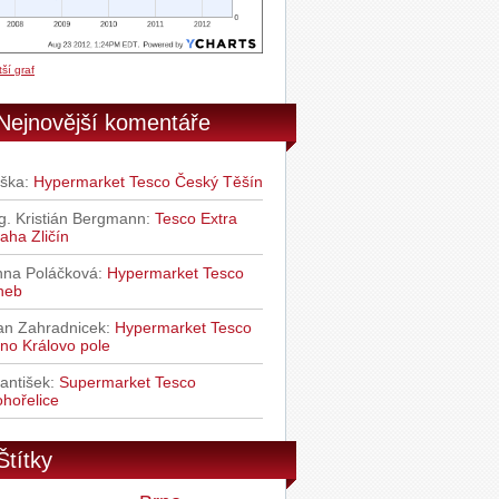
ší graf
Nejnovější komentáře
iška
:
Hypermarket Tesco Český Těšín
g. Kristián Bergmann
:
Tesco Extra
aha Zličín
nna Poláčková
:
Hypermarket Tesco
heb
an Zahradnicek
:
Hypermarket Tesco
no Královo pole
antišek
:
Supermarket Tesco
hořelice
Štítky