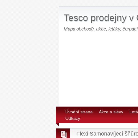
Tesco prodejny v
Mapa obchodů, akce, letáky, čerpací
Úvodní strana
Akce a slevy
Letá
Odkazy
Flexi Samonavíjecí šňůr