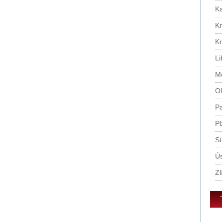
tě
Ka
Kr
Kr
Li
Mo
Ol
Pa
Pl
St
Ús
Zl