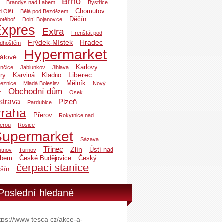
Brno
Brandýs nad Labem
Bystřice
Chomutov
d Olší
Bělá pod Bezdězem
Děčín
otěboř
Dolní Bojanovice
Expres
Extra
Frenštát pod
Frýdek-Místek
Hradec
dhoštěm
Hypermarket
álové
Karlovy
ančice
Jablunkov
Jihlava
Liberec
ry
Karviná
Kladno
Mělník
beznice
Mladá Boleslav
Nový
Obchodní dům
r
Osek
strava
Plzeň
Pardubice
raha
Přerov
Rokytnice nad
zerou
Rosice
Supermarket
Sázava
Třinec
Zlín
Ústí nad
utnov
Turnov
abem
České Budějovice
Český
čerpací stanice
šín
Poslední hledané
tps://www tesca cz/akce-a-