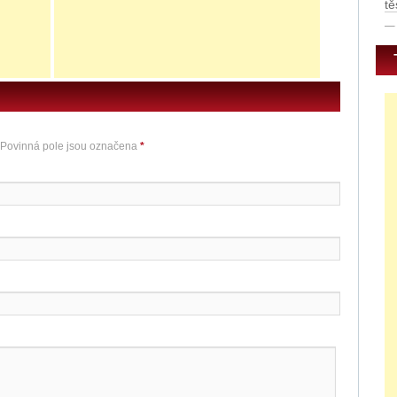
tě
 Povinná pole jsou označena
*
E
0
u
E
E