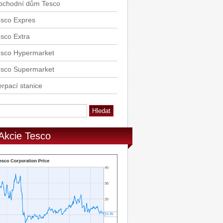
bchodní dům Tesco
esco Expres
sco Extra
esco Hypermarket
esco Supermarket
rpací stanice
Akcie Tesco