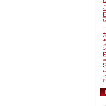
Aš
na
Ch
Ra
Kr
Iv
Va
Lí
Bo
O
P
Ji
Tr
L
Tě
ht