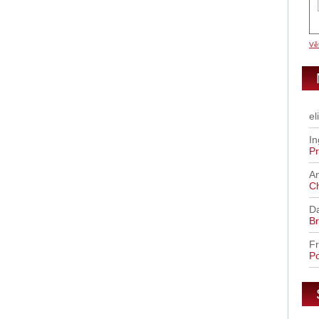
Vět
el
In
Pr
A
C
D
Br
Fr
Po