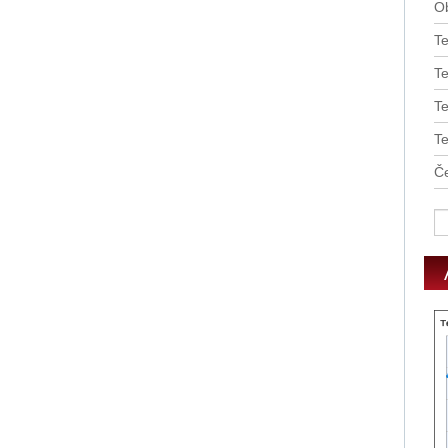
O
T
Te
T
T
Če