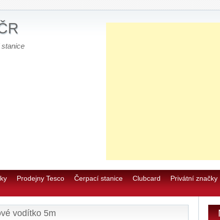
 ČR
 stanice
E
0
u
ky
Prodejny Tesco
Čerpací stanice
Clubcard
Privátní značky
E
ové vodítko 5m
E