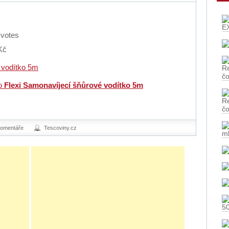
E
votes
Kč
Re
č
ro
Flexi Samonavíjecí šňůrové vodítko 5m
Re
č
m
komentáře
Tescoviny.cz
5
tě