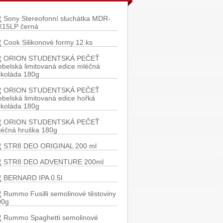
Sony Stereofonní sluchátka MDR-
X15LP černá
Cook Silikonové formy 12 ks
ORION STUDENTSKÁ PEČEŤ
belská limitovaná edice mléčná
okoláda 180g
ORION STUDENTSKÁ PEČEŤ
belská limitovaná edice hořká
okoláda 180g
ORION STUDENTSKÁ PEČEŤ
léčná hruška 180g
STR8 DEO ORIGINAL 200 ml
STR8 DEO ADVENTURE 200ml
BERNARD IPA 0.5l
Rummo Fusilli semolinové těstoviny
00g
Rummo Spaghetti semolinové
stoviny 500g