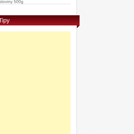
Rummo Penne Rigate semolinové
stoviny 500g
Tipy
Ponti Balzamikové glazé 250g
AD PURE GAME ROLL ON 50ml
DVD Barbie: Odvážná princezna
PRO-F AS BALZAM SENS. 100ml
Sony Stereofonní sluchátka MDR-
X15LP bílá
SLUCHATKA PHILIPS SHE3705BK
0
Philips Vibes My Jam sluchátka do
ší s mikrofonem SHE3705WT/00
Sony Stereofonní sluchátka MDR-
X15LP růžová
Sony Stereofonní sluchátka MDR-
X15LP modrá
Sony Stereofonní sluchátka MDR-