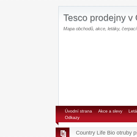
Tesco prodejny v
Mapa obchodů, akce, letáky, čerpací
Úvodní strana
Akce a slevy
Letá
Odkazy
Country Life Bio otruby 