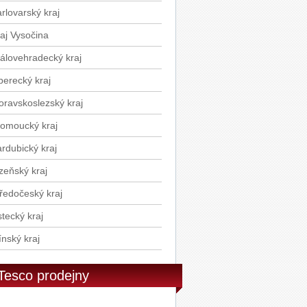
stoviny 500g
rlovarský kraj
Ponti Balzamikové glazé 250g
aj Vysočina
álovehradecký kraj
berecký kraj
ravskoslezský kraj
omoucký kraj
rdubický kraj
zeňský kraj
ředočeský kraj
tecký kraj
ínský kraj
Tesco prodejny