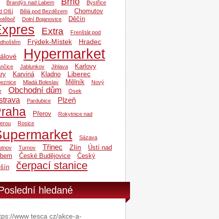
Brno
Brandýs nad Labem
Bystřice
Chomutov
d Olší
Bělá pod Bezdězem
Děčín
otěboř
Dolní Bojanovice
Expres
Extra
Frenštát pod
Frýdek-Místek
Hradec
dhoštěm
Hypermarket
álové
Karlovy
ančice
Jablunkov
Jihlava
Liberec
ry
Karviná
Kladno
Mělník
beznice
Mladá Boleslav
Nový
Obchodní dům
r
Osek
strava
Plzeň
Pardubice
raha
Přerov
Rokytnice nad
zerou
Rosice
Supermarket
Sázava
Třinec
Zlín
Ústí nad
utnov
Turnov
abem
České Budějovice
Český
čerpací stanice
šín
Poslední hledané
tps://www tesca cz/akce-a-