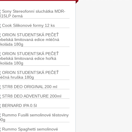
Sony Stereofonní sluchátka MDR-
X15LP černá
Cook Silikonové formy 12 ks
ORION STUDENTSKÁ PEČEŤ
belská limitovaná edice mléčná
okoláda 180g
ORION STUDENTSKÁ PEČEŤ
belská limitovaná edice hořká
okoláda 180g
ORION STUDENTSKÁ PEČEŤ
léčná hruška 180g
STR8 DEO ORIGINAL 200 ml
STR8 DEO ADVENTURE 200ml
BERNARD IPA 0.5l
Rummo Fusilli semolinové těstoviny
00g
Rummo Spaghetti semolinové
stoviny 500g