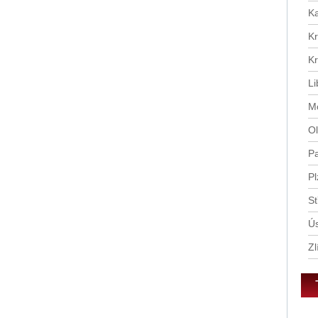
tě
Ka
Kr
Kr
Li
Mo
Ol
Pa
Pl
St
Ús
Zl