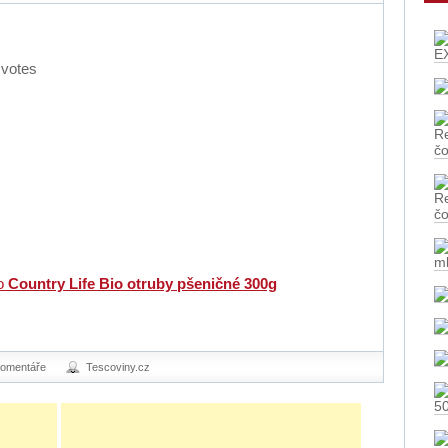
E
votes
Re
č
Re
č
m
ro
Country Life Bio otruby pšeničné 300g
komentáře
Tescoviny.cz
5
tě