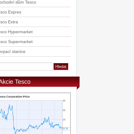
bchodní dům Tesco
esco Expres
sco Extra
esco Hypermarket
esco Supermarket
rpací stanice
Akcie Tesco