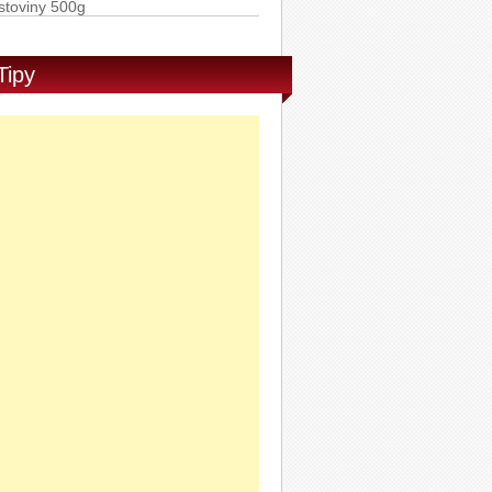
Rummo Penne Rigate semolinové
stoviny 500g
Tipy
Ponti Balzamikové glazé 250g
AD PURE GAME ROLL ON 50ml
DVD Barbie: Odvážná princezna
PRO-F AS BALZAM SENS. 100ml
Sony Stereofonní sluchátka MDR-
X15LP bílá
SLUCHATKA PHILIPS SHE3705BK
0
Philips Vibes My Jam sluchátka do
ší s mikrofonem SHE3705WT/00
Sony Stereofonní sluchátka MDR-
X15LP růžová
Sony Stereofonní sluchátka MDR-
X15LP modrá
Sony Stereofonní sluchátka MDR-