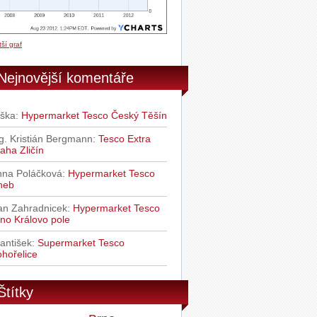
ší graf
Nejnovější komentáře
iška
:
Hypermarket Tesco Český Těšín
g. Kristián Bergmann
:
Tesco Extra
aha Zličín
nna Poláčková
:
Hypermarket Tesco
heb
an Zahradnicek
:
Hypermarket Tesco
no Královo pole
antišek
:
Supermarket Tesco
hořelice
Štítky