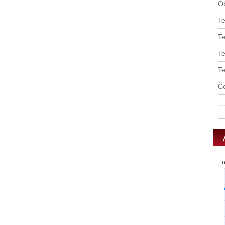
O
T
Te
T
T
Če