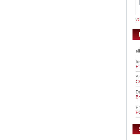
Vět
el
In
Pr
A
C
D
Br
Fr
Po