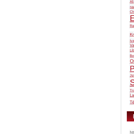
Aš
na
Ch
Ra
Kr
Iv
Va
Lí
Bo
O
P
Ji
Tr
L
Tě
ht