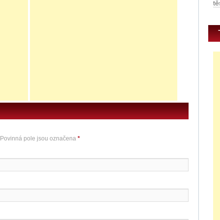
tě
E
0
 Povinná pole jsou označena
*
u
E
E