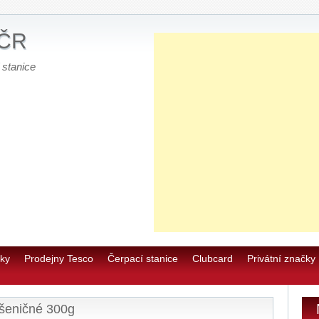
 ČR
 stanice
E
0
u
ky
Prodejny Tesco
Čerpací stanice
Clubcard
Privátní značky
E
pšeničné 300g
E