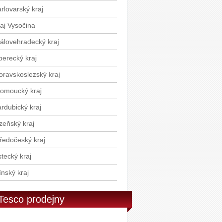
stoviny 500g
rlovarský kraj
Ponti Balzamikové glazé 250g
aj Vysočina
álovehradecký kraj
berecký kraj
ravskoslezský kraj
omoucký kraj
rdubický kraj
zeňský kraj
ředočeský kraj
tecký kraj
ínský kraj
Tesco prodejny