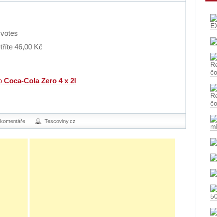
E
votes
říte 46,00 Kč
Re
č
ro
Coca-Cola Zero 4 x 2l
Re
č
m
 komentáře
Tescoviny.cz
5
tě