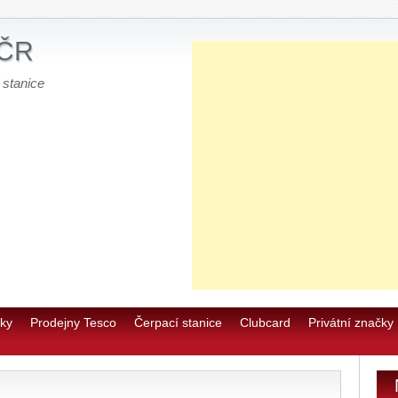
 ČR
 stanice
E
0
u
ky
Prodejny Tesco
Čerpací stanice
Clubcard
Privátní značky
E
E