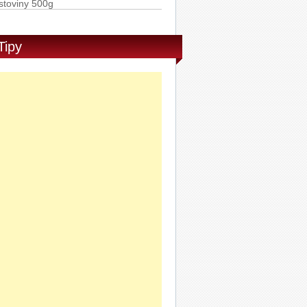
Rummo Penne Rigate semolinové
stoviny 500g
Tipy
Ponti Balzamikové glazé 250g
AD PURE GAME ROLL ON 50ml
DVD Barbie: Odvážná princezna
PRO-F AS BALZAM SENS. 100ml
Sony Stereofonní sluchátka MDR-
X15LP bílá
SLUCHATKA PHILIPS SHE3705BK
0
Philips Vibes My Jam sluchátka do
ší s mikrofonem SHE3705WT/00
Sony Stereofonní sluchátka MDR-
X15LP růžová
Sony Stereofonní sluchátka MDR-
X15LP modrá
Sony Stereofonní sluchátka MDR-