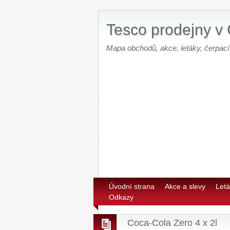
Tesco prodejny v
Mapa obchodů, akce, letáky, čerpací
Úvodní strana
Akce a slevy
Letá
Odkazy
Coca-Cola Zero 4 x 2l