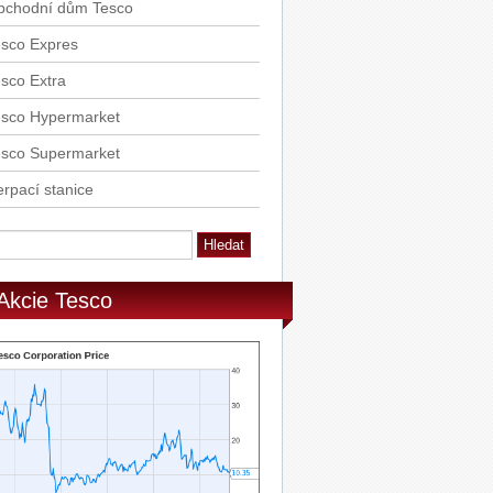
bchodní dům Tesco
esco Expres
sco Extra
esco Hypermarket
esco Supermarket
rpací stanice
Akcie Tesco