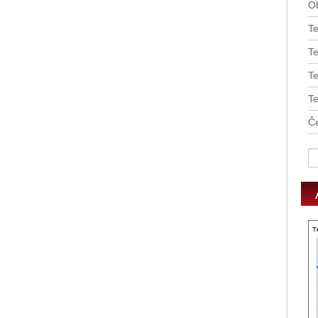
O
T
Te
T
T
Če