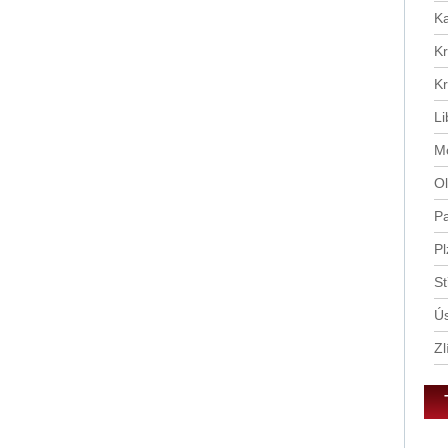
tě
Ka
Kr
Kr
Li
Mo
Ol
Pa
Pl
St
Ús
Zl