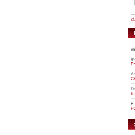
Vět
el
In
Pr
A
C
D
Br
Fr
Po