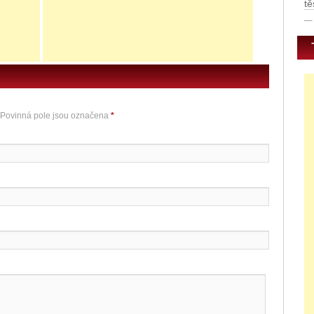
tě
 Povinná pole jsou označena
*
E
0
u
E
E