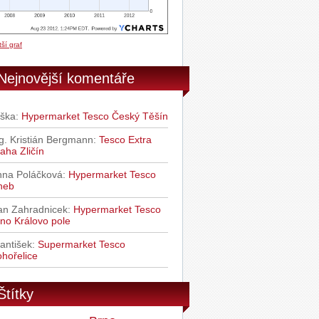
ší graf
Nejnovější komentáře
iška
:
Hypermarket Tesco Český Těšín
g. Kristián Bergmann
:
Tesco Extra
aha Zličín
nna Poláčková
:
Hypermarket Tesco
heb
an Zahradnicek
:
Hypermarket Tesco
no Královo pole
antišek
:
Supermarket Tesco
hořelice
Štítky