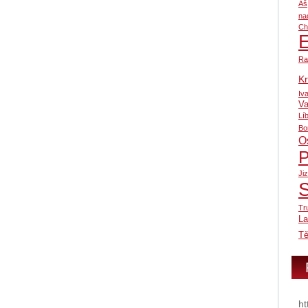
Aš
na
Ch
Ra
Kr
Iv
Va
Lí
Bo
O
P
Ji
Tr
L
Tě
ht