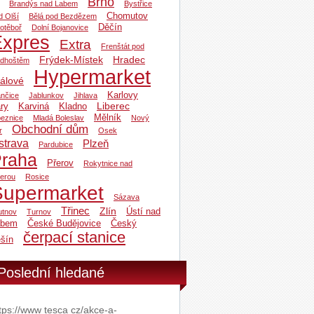
Brno
Brandýs nad Labem
Bystřice
Chomutov
d Olší
Bělá pod Bezdězem
Děčín
otěboř
Dolní Bojanovice
Expres
Extra
Frenštát pod
Frýdek-Místek
Hradec
dhoštěm
Hypermarket
álové
Karlovy
ančice
Jablunkov
Jihlava
Liberec
ry
Karviná
Kladno
Mělník
beznice
Mladá Boleslav
Nový
Obchodní dům
r
Osek
strava
Plzeň
Pardubice
raha
Přerov
Rokytnice nad
zerou
Rosice
Supermarket
Sázava
Třinec
Zlín
Ústí nad
utnov
Turnov
abem
České Budějovice
Český
čerpací stanice
šín
Poslední hledané
tps://www tesca cz/akce-a-