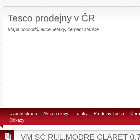
Tesco prodejny v ČR
Mapa obchodů, akce, letáky, čerpací stanice
Úvodní strana
Akce a slevy
Letáky
Prodejny Tesco
Čerp
Odkazy
VM SC RUL.MODRE CLARET 0.7