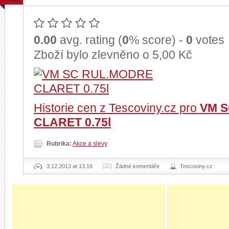
0.00
avg. rating (
0
% score) -
0
votes
Zboží bylo zlevněno o 5,00 Kč
Historie cen z Tescoviny.cz pro
VM 
CLARET 0.75l
Rubrika:
Akce a slevy
3.12.2013 at 13.16
Žádné komentáře
Tescoviny.cz