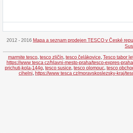
2012 - 2016
Mapa a seznam prodejen TESCO v České repu
Sus
marmite tesco
,
tesco zličín
,
tesco čelákovice
,
Tesco tabor le
https://www tesca cz/hlavni-mesto-praha/tesco-expres-prah
prichuti-kola-144g
,
tesco susice
,
tesco olomouc
,
tesco obcho
cihelni
,
https://www tesca cz/moravskoslezsky-kraj/te