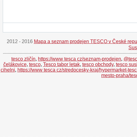
2012 - 2016
Mapa a seznam prodejen TESCO v České repu
Sus
tesco zličín
,
https://www tesca cz/seznam-prodejen
,
@tesc
čelákovice
,
tesco
,
Tesco tabor letak
,
tesco obchody
,
tesco sus
cihelni
,
https://www tesca cz/stredocesky-kraj/hypermarket-tes
mesto-praha/tes