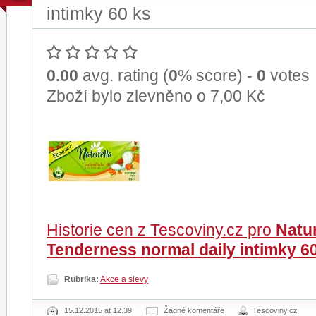
intimky 60 ks
0.00
avg. rating (
0
% score) -
0
votes
Zboží bylo zlevněno o 7,00 Kč
Historie cen z Tescoviny.cz pro
Natur
Tenderness normal daily intimky 6
Rubrika:
Akce a slevy
15.12.2015 at 12.39
Žádné komentáře
Tescoviny.cz